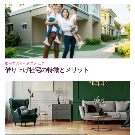
https://journals.sagepub.com/doi/abs/10.1177/09622802000
Palacios, J., & Rodrigo, M. J.
(1998).
Familia y desarrollo
humano
(pp. 333-349). Alianza.
Suarez, O., & Moreno, J.
(2002). La familia como eje
fundamental en la formación de valores en el niño.
Carabobo: Universidad de Carabobo
.
知っておくべきことは？
借り上げ社宅の特徴とメリット