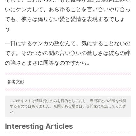
いにケンカして、あらゆることを言い合いやり合っ
ても、彼らは偽りない愛と愛情を表現するでしょ
う。
一日にするケンカの数なんて、気にすることないの
です。そのつかの間の言い争いの激しさは彼らの絆
の強さとまさに同等なのですから。
参考文献
引用された全ての情報源は、品質、信頼性、時代性、および妥当
性を確保するために、私たちのチームによって綿密に審査されま
このテキストは情報提供のみを目的としており、専門家との相談を代替
するものではありません。疑問がある場合は、専門家に相談してくださ
した。この記事の参考文献は、学術的または科学的に正確で信頼
い。
性があると考えられています。
Interesting Articles
Zhao, H.
(2000). Family-based association studies.
Statistical Methods in Medical Research
,
9
(6), 563-587.