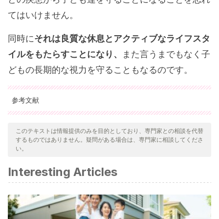
てはいけません。
同時に
それは良質な休息とアクティブなライフスタ
イルをもたらすことになり、
また言うまでもなく子
どもの長期的な視力を守ることもなるのです。
参考文献
引用された全ての情報源は、品質、信頼性、時代性、および妥当
性を確保するために、私たちのチームによって綿密に審査されま
このテキストは情報提供のみを目的としており、専門家との相談を代替
するものではありません。疑問がある場合は、専門家に相談してくださ
した。この記事の参考文献は、学術的または科学的に正確で信頼
い。
性があると考えられています。
Interesting Articles
PASTOR, Y., & MONTES-VOZMEDIANO, M. A. N. U. E. L.
INFANCIA, RIESGOS EN INTERNET Y VULNERABILIDADES
DIGITALES.
Vélez, A. P., & Fraile, M. N.
(2019). Hábitos de uso de