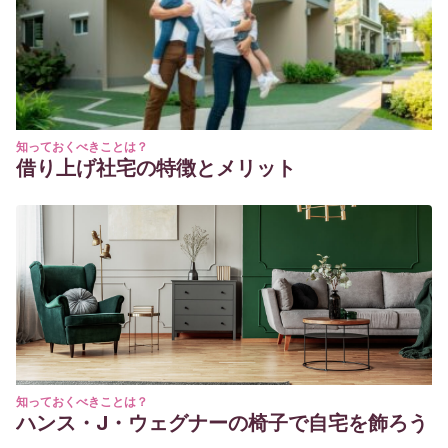
Internet en niños y niñas de 8 a 12 años: un estudio
descriptivo.
Hamut´ ay
,
6
(2), 55-68.
Villadangos, S. M., & Labrador, F. J.
(2009). Menores y
nuevas tecnologías (NT):¿ uso o abuso.
Anuario de
Psicología Clínica y de la Salud
,
5
(1), 75-83.
知っておくべきことは？
借り上げ社宅の特徴とメリット
知っておくべきことは？
ハンス・J・ウェグナーの椅子で自宅を飾ろう